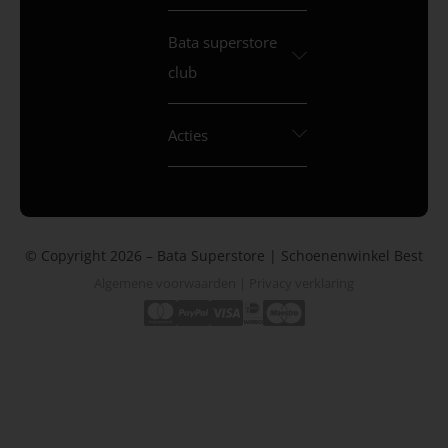
Bata superstore
club
Acties
© Copyright 2026 – Bata Superstore | Schoenenwinkel Best
Algemene voorwaarden
|
Privacy verklaring