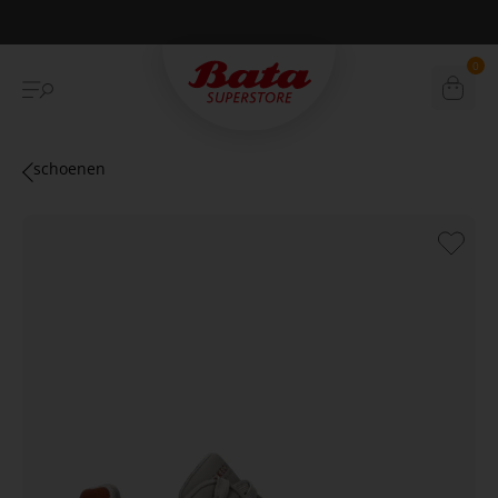
Betaal achteraf met Klarna
0
schoenen