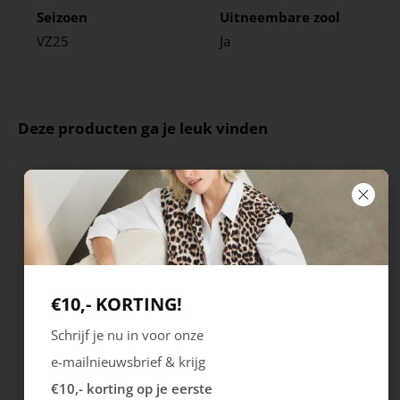
Seizoen
Uitneembare zool
VZ25
Ja
Deze producten ga je leuk vinden
€10,- KORTING!
Schrijf je nu in voor onze
Ecco
Australian
e-mailnieuwsbrief & krijg
City Stride
Grants
€10,- korting op je eerste