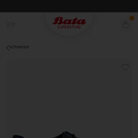
Betaal achteraf met Klarna
0
schoenen