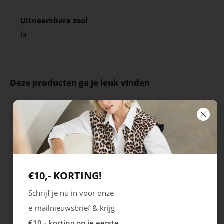
Uitneembare zool
Ja
Deze producten ga je leuk vinden
€10,- KORTING!
Schrijf je nu in voor onze
e-mailnieuwsbrief & krijg
Rieker
Maruti
€10,- korting op je eerste