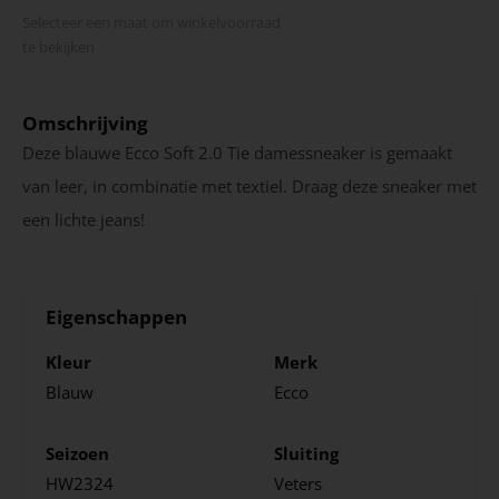
Selecteer een maat om winkel­voorraad
te bekijken
Omschrijving
Deze blauwe Ecco Soft 2.0 Tie damessneaker is gemaakt
van leer, in combinatie met textiel. Draag deze sneaker met
een lichte jeans!
Eigenschappen
Kleur
Merk
Blauw
Ecco
Seizoen
Sluiting
HW2324
Veters