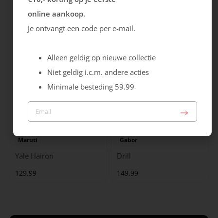
Cristallino
Roma
online aankoop.
99.99
129.99
Je ontvangt een code per e-mail.
Alleen geldig op nieuwe collectie
Niet geldig i.c.m. andere acties
Minimale besteding 59.99
Maruti
Gabor
Yale Hairon
Drill
129.99
149.99