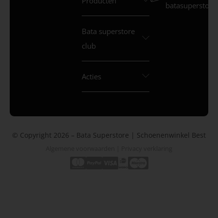
Producten
batasuperstore.
Bata superstore
club
Acties
© Copyright 2026 – Bata Superstore | Schoenenwinkel Best
Algemene voorwaarden
|
Privacy verklaring