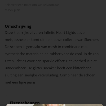
Selecteer een maat om winkel­voorraad
te bekijken
Omschrijving
Deze kleurrijke zilveren Infinite Heart Lights Love
meisjessneaker komt uit de nieuwe collectie van Skechers.
De schoen is gemaakt van mesh in combinatie met
synthetische materialen en rubber voor de zool. In de zool
zitten lichtjes voor een sparkle effect! Het voetbed is niet
uitneembaar. De glitter sneaker heeft een klittenband
sluiting een sierlijke vetersluiting. Combineer de schoen
met een fijne jeans!
Eigenschappen