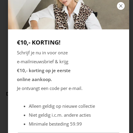
Kleur
Merk
Grijs
Skechers
Seizoen
Sluiting
VZ23
Klittenband
€10,- KORTING!
Schrijf je nu in voor onze
Uitneembare zool
e-mailnieuwsbrief & krijg
Nee
€10,- korting op je eerste
online aankoop.
Je ontvangt een code per e-mail.
Deze producten ga je leuk vinden
Alleen geldig op nieuwe collectie
Niet geldig i.c.m. andere acties
Minimale besteding 59.99