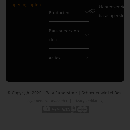
openingstijden
klantenservice
Producten
batasuperstore.
Bata superstore
club
Acties
© Copyright 2026 – Bata Superstore | Schoenenwinkel Best
Algemene voorwaarden
|
Privacy verklaring