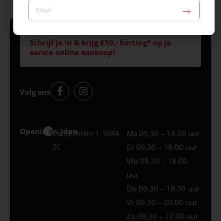
Schrijf je in & krijg €10,- korting* op je
eerste online aankoop!
Volg ons
Openingstijden
Best
Europaplein 1, 5684
Ma 09.30 – 18.00 uur
ZC
Di 09.30 – 18.00 uur
Wo 09.30 – 18.00
uur
Do 09.30 – 18.00 uur
Vr 09.30 – 20.00 uur
Za 09.30 – 17.00 uur