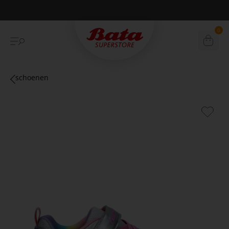
Betaal achteraf met Klarna
0
schoenen