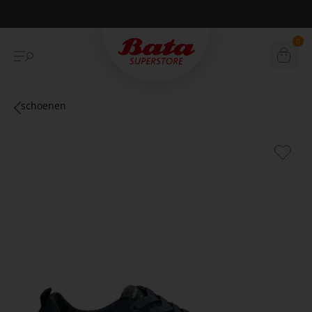
Betaal achteraf met Klarna
0
schoenen