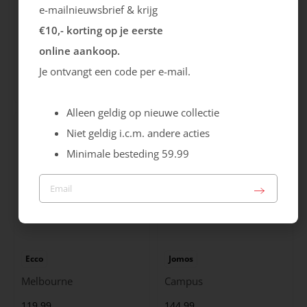
e-mailnieuwsbrief & krijg
€10,- korting op je eerste
Ecco
Ecco
online aankoop.
Melbourne
Astir Neo
Je ontvangt een code per e-mail.
119.99
139.99
Alleen geldig op nieuwe collectie
Niet geldig i.c.m. andere acties
Minimale besteding 59.99
Ecco
Jomos
Melbourne
Campus
119.99
144.99