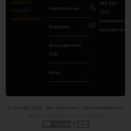
gelden de
088 228
Klantenservice
reguliere
2787
openingstijden
klantenservice
Producten
batasuperstore.
Bata superstore
club
Acties
© Copyright 2026 – Bata Superstore | Schoenenwinkel Best
Algemene voorwaarden
|
Privacy verklaring