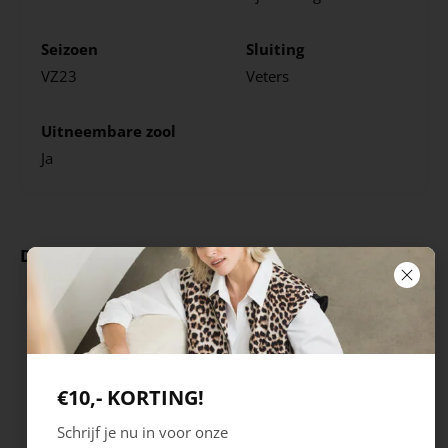
Seizoen
Sluiting
VZ23
Veters
Uitneembare zool
Ja
Deze producten ga je leuk vinden
€10,- KORTING!
Schrijf je nu in voor onze