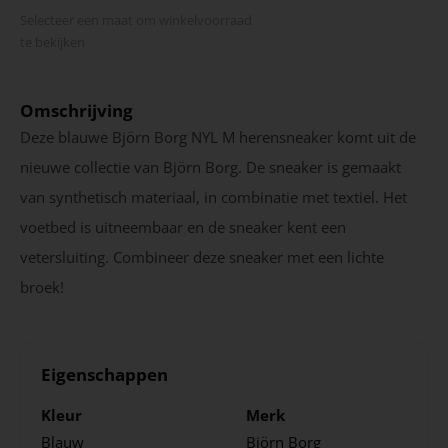
Selecteer een maat om winkel­voorraad
te bekijken
Omschrijving
Deze blauwe Björn Borg NYL M herensneaker komt uit de
nieuwe collectie van Björn Borg. De sneaker is gemaakt
van synthetisch materiaal, in combinatie met textiel. Het
voetbed is uitneembaar en de sneaker kent een
vetersluiting. Combineer deze sneaker met een lichte
broek!
Eigenschappen
Kleur
Merk
Blauw
Björn Borg