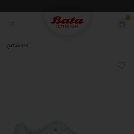
Betaal achteraf met Klarna
0
schoenen