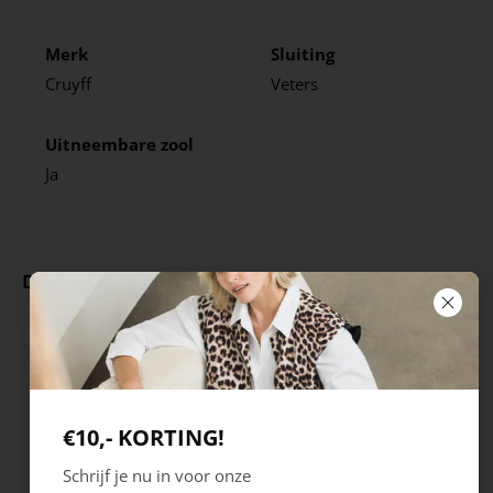
Merk
Sluiting
Cruyff
Veters
Uitneembare zool
Ja
Deze producten ga je leuk vinden
€10,- KORTING!
Schrijf je nu in voor onze