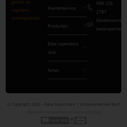
gelden de
088 228
Klantenservice
reguliere
2787
openingstijden
klantenservice
Producten
batasuperstore.
Bata superstore
club
Acties
© Copyright 2026 – Bata Superstore | Schoenenwinkel Best
Algemene voorwaarden
|
Privacy verklaring