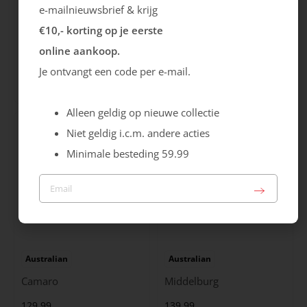
e-mailnieuwsbrief & krijg
€10,- korting op je eerste
Ecco
Australian
online aankoop.
City Stride
Grants
Je ontvangt een code per e-mail.
119.99
149.99
Alleen geldig op nieuwe collectie
Niet geldig i.c.m. andere acties
Minimale besteding 59.99
Australian
Australian
Camaro
Middelburg
129.99
139.99