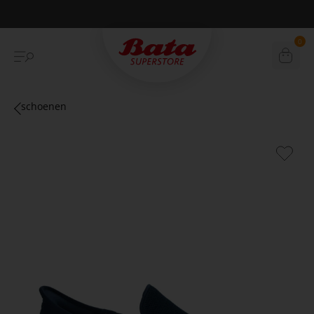
Betaal achteraf met Klarna
0
schoenen