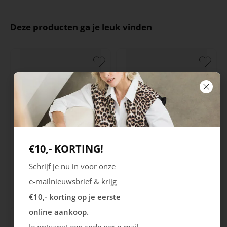
Deze producten ga je leuk vinden
€10,- KORTING!
Ecco
Australian
Schrijf je nu in voor onze
City Stride
Grants
e-mailnieuwsbrief & krijg
119.99
149.99
€10,- korting op je eerste
online aankoop.