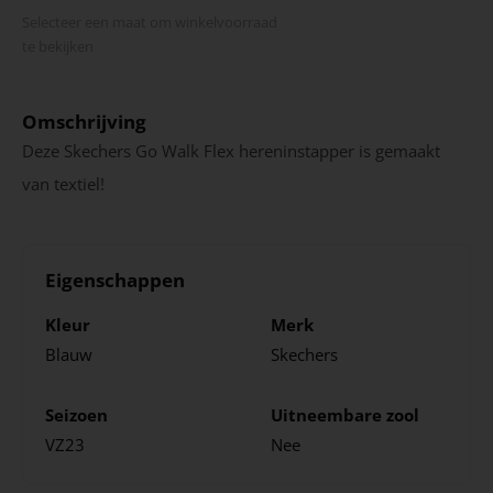
Selecteer een maat om winkel­voorraad
te bekijken
Omschrijving
Deze Skechers Go Walk Flex hereninstapper is gemaakt
van textiel!
Eigenschappen
Kleur
Merk
Blauw
Skechers
Seizoen
Uitneembare zool
VZ23
Nee