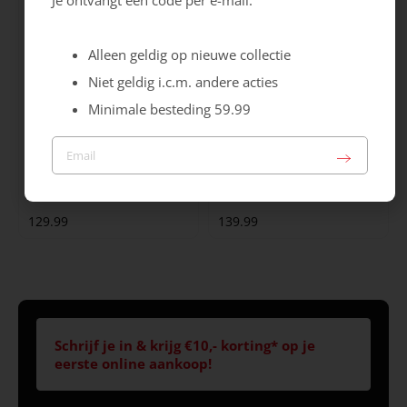
Je ontvangt een code per e-mail.
Alleen geldig op nieuwe collectie
Niet geldig i.c.m. andere acties
Minimale besteding 59.99
Australian
Australian
Camaro
Middelburg
129.99
139.99
Schrijf je in & krijg €10,- korting* op je
eerste online aankoop!