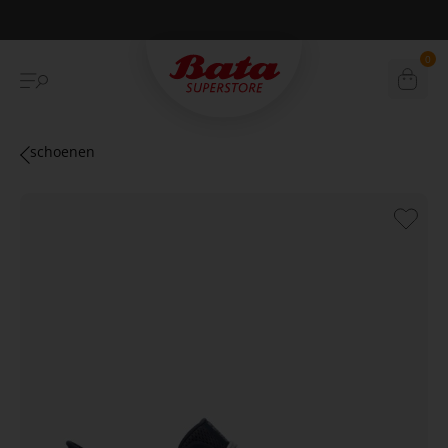
Betaal achteraf met Klarna
0
schoenen