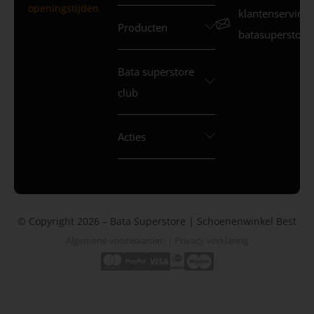
openingstijden
klantenservice
Producten
batasuperstore.
Bata superstore
club
Acties
© Copyright 2026 – Bata Superstore | Schoenenwinkel Best
Algemene voorwaarden
|
Privacy verklaring