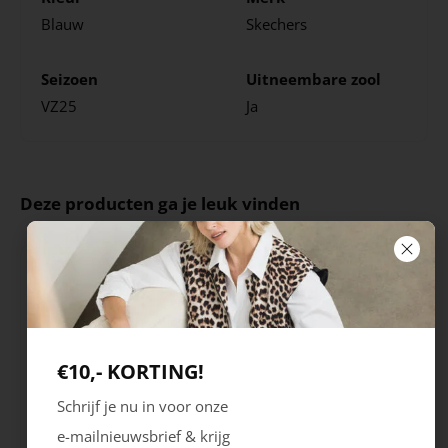
Blauw
Skechers
Seizoen
Uitneembare zool
VZ25
Ja
Deze producten ga je leuk vinden
€10,- KORTING!
Schrijf je nu in voor onze
e-mailnieuwsbrief & krijg