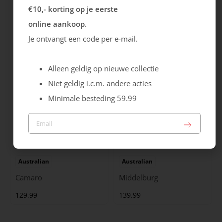
Ecco
Australian
€10,- korting op je eerste
City Stride
Grants
online aankoop.
Je ontvangt een code per e-mail.
119.99
149.99
Alleen geldig op nieuwe collectie
Niet geldig i.c.m. andere acties
Minimale besteding 59.99
Australian
Australian
Camaro
Middelburg
129.99
139.99