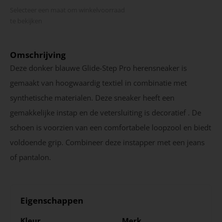
Selecteer een maat om winkel­voorraad
te bekijken
Omschrijving
Deze donker blauwe Glide-Step Pro herensneaker is
gemaakt van hoogwaardig textiel in combinatie met
synthetische materialen. Deze sneaker heeft een
gemakkelijke instap en de vetersluiting is decoratief . De
schoen is voorzien van een comfortabele loopzool en biedt
voldoende grip. Combineer deze instapper met een jeans
of pantalon.
Eigenschappen
Kleur
Merk