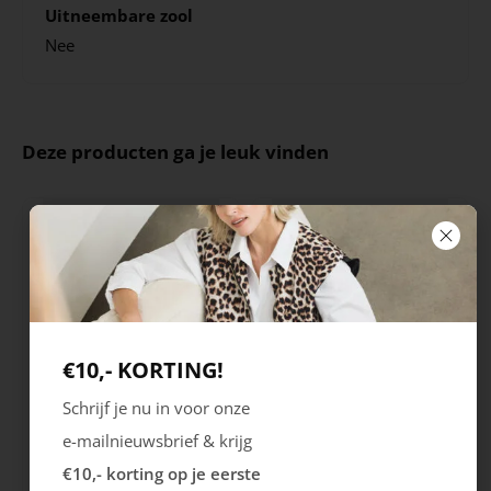
Uitneembare zool
Nee
Deze producten ga je leuk vinden
€10,- KORTING!
Schrijf je nu in voor onze
Rieker
Maruti
e-mailnieuwsbrief & krijg
Cristallino
Roma
€10,- korting op je eerste