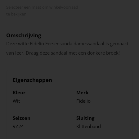
Selecteer een maat om winkel­voorraad
te bekijken
Omschrijving
Deze witte Fidelio Fersensanda damessandaal is gemaakt
van leer. Draag deze sandaal met een donkere broek!
Eigenschappen
Kleur
Merk
Wit
Fidelio
Seizoen
Sluiting
VZ24
Klittenband