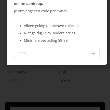
online aankoop.
99.99
129.99
Je ontvangt een code per e-mail.
Alleen geldig op nieuwe collectie
Niet geldig i.c.m. andere acties
Minimale besteding 59.99
Maruti
Gabor
Yale Hairon
Drill
129.99
149.99