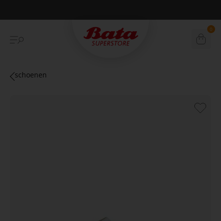
Betaal achteraf met Klarna
0
schoenen