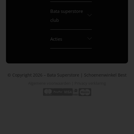
Bata superstore
club
Acties
© Copyright 2026 – Bata Superstore | Schoenenwinkel Best
Algemene voorwaarden
|
Privacy verklaring