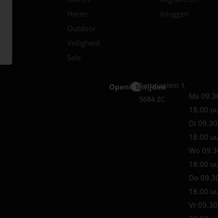
Heren
Inloggen
Outdoor
Veiligheid
Sale
Europaplein 1,
Openingstijden
Best
Ma 09.3
5684 ZC
18.00 u
Di 09.30
18.00 u
Wo 09.3
18.00 u
Do 09.3
18.00 u
Vr 09.30