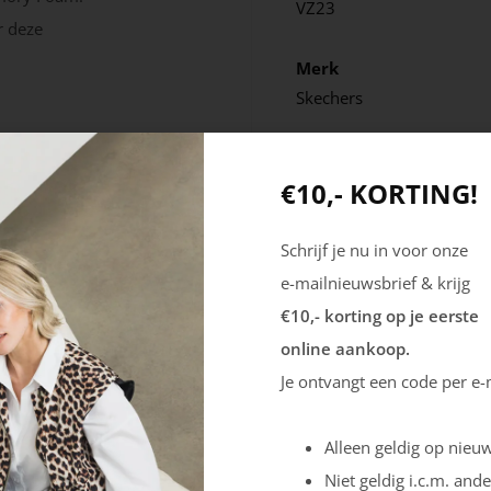
VZ23
r deze
Merk
Skechers
€10,- KORTING!
Schrijf je nu in voor onze
e-mailnieuwsbrief & krijg
€10,- korting op je eerste
online aankoop.
Je ontvangt een code per e-
Alleen geldig op nieuw
Niet geldig i.c.m. ande