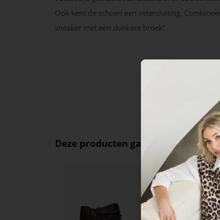
Ook kent de schoen een vetersluiting. Combinee
sneaker met een donkere broek!
Deze producten ga je leuk vinden