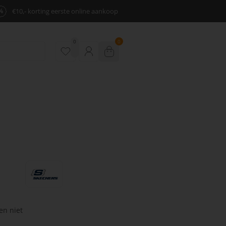
%
€10,- korting eerste online aankoop
0
0
en niet