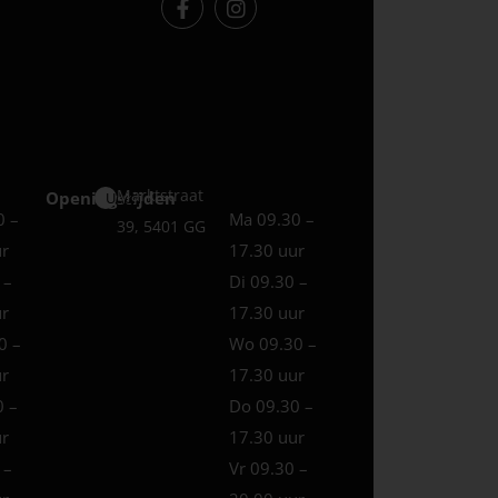
Marktstraat
Openingstijden
Uden
0 –
Ma 09.30 –
39, 5401 GG
ur
17.30 uur
 –
Di 09.30 –
ur
17.30 uur
0 –
Wo 09.30 –
ur
17.30 uur
0 –
Do 09.30 –
ur
17.30 uur
 –
Vr 09.30 –