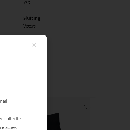
Wit
Sluiting
Veters
mail.
e collectie
re acties