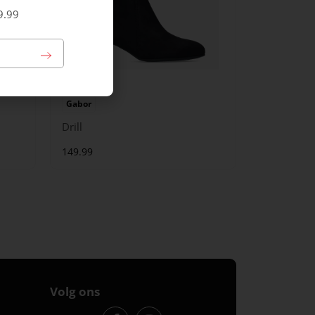
9.99
Gabor
Drill
149.99
Volg ons