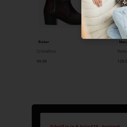
Rieker
Maru
Cristallino
Rom
99.99
129.
Schrijf je in & krijg €10,- korting*