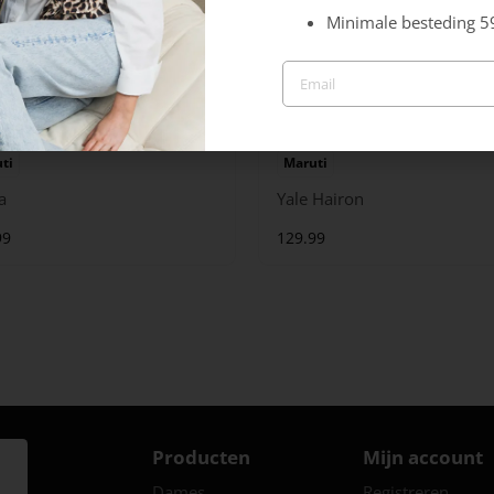
Minimale besteding 5
ti
Maruti
a
Yale Hairon
99
129.99
Producten
Mijn account
Dames
Registreren