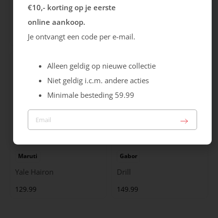
Rieker
Maruti
€10,- korting op je eerste
Cristallino
Roma
online aankoop.
Je ontvangt een code per e-mail.
99.99
129.99
Alleen geldig op nieuwe collectie
Niet geldig i.c.m. andere acties
Minimale besteding 59.99
Maruti
Gabor
Yale Hairon
Drill
129.99
149.99