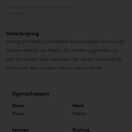
Selecteer een maat om winkel­voorraad
te bekijken
Omschrijving
Deze grijze Fidelio D-Stiefelette damessneaker komt uit de
nieuwe collectie van Fidelio. De sneaker is gemaakt van
leer. De sneaker kent zowel een rits- als een vetersluiting.
Combineer deze sneaker met een zwarte broek!
Eigenschappen
Kleur
Merk
Blauw
Fidelio
Seizoen
Sluiting