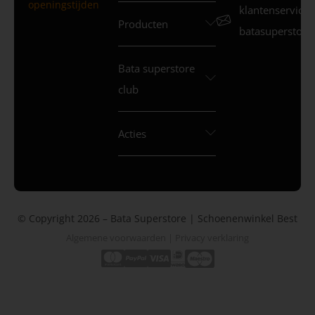
openingstijden
klantenservice
Producten
batasuperstore.
Bata superstore
club
Acties
© Copyright 2026 – Bata Superstore | Schoenenwinkel Best
Algemene voorwaarden
|
Privacy verklaring