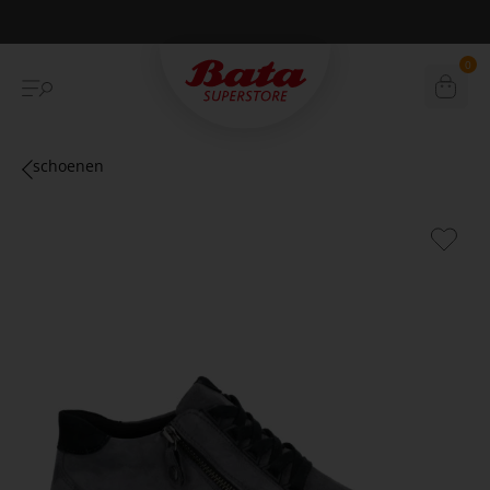
Betaal achteraf met Klarna
0
schoenen