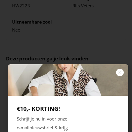
HW2223
Rits
Veters
Uitneembare zool
Nee
Deze producten ga je leuk vinden
€10,- KORTING!
Schrijf je nu in voor onze
e-mailnieuwsbrief & krijg