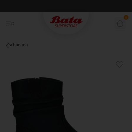
Betaal achteraf met Klarna
0
schoenen