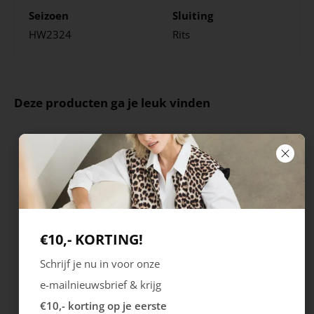
Seizoen
Sluiting
HW2324
Rits
Deze producten ga je leuk vinden
€10,- KORTING!
Schrijf je nu in voor onze
Rieker
Maruti
e-mailnieuwsbrief & krijg
Cristallino
Roma
€10,- korting op je eerste