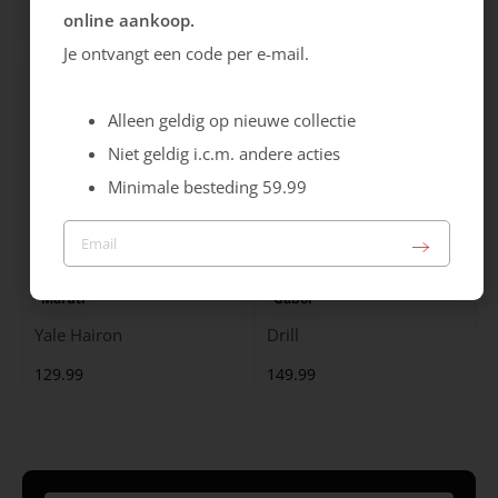
online aankoop.
99.99
129.99
Je ontvangt een code per e-mail.
Alleen geldig op nieuwe collectie
Niet geldig i.c.m. andere acties
Minimale besteding 59.99
Maruti
Gabor
Yale Hairon
Drill
129.99
149.99