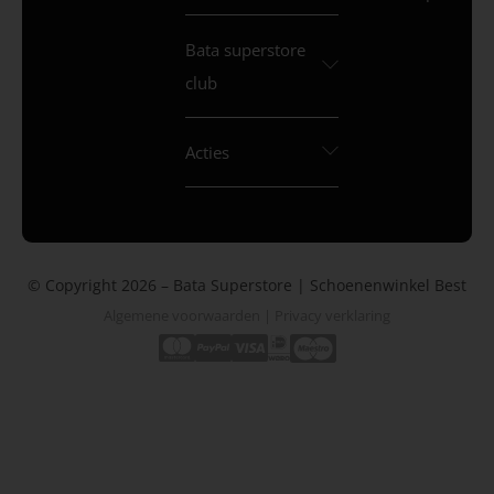
Bata superstore
club
Acties
© Copyright 2026 – Bata Superstore | Schoenenwinkel Best
Algemene voorwaarden
|
Privacy verklaring