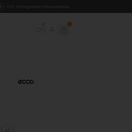
%
€10,- korting eerste online aankoop
0
0
43