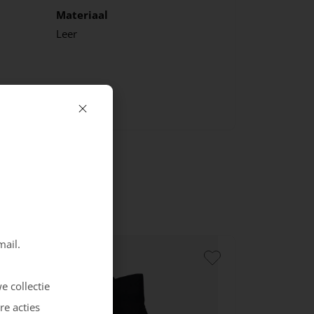
Materiaal
Leer
mail.
e collectie
re acties