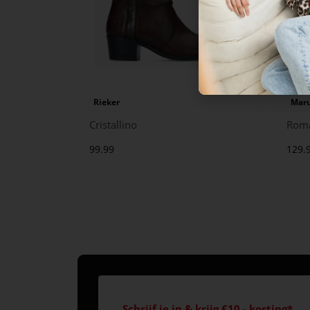
Rieker
Maru
Cristallino
Rom
99.99
129.
Schrijf je in & krijg €10,- korting*