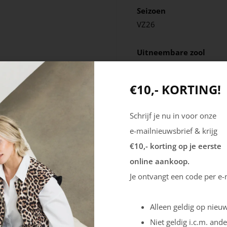
Seizoen
VZ26
Uitneembare zool
Ja
€10,- KORTING!
Schrijf je nu in voor onze
e-mailnieuwsbrief & krijg
€10,- korting op je eerste
online aankoop.
Je ontvangt een code per e-
Alleen geldig op nieuw
Niet geldig i.c.m. ande