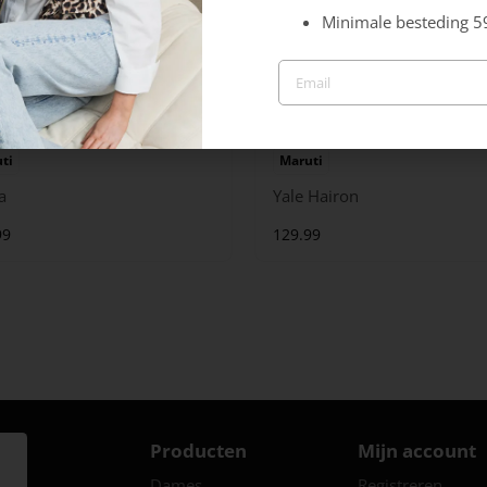
Minimale besteding 5
ti
Maruti
a
Yale Hairon
99
129.99
Producten
Mijn account
Dames
Registreren