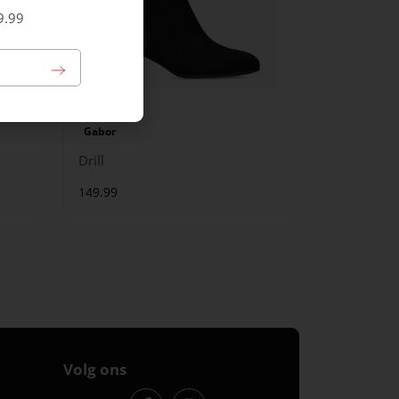
9.99
Gabor
Drill
149.99
Volg ons