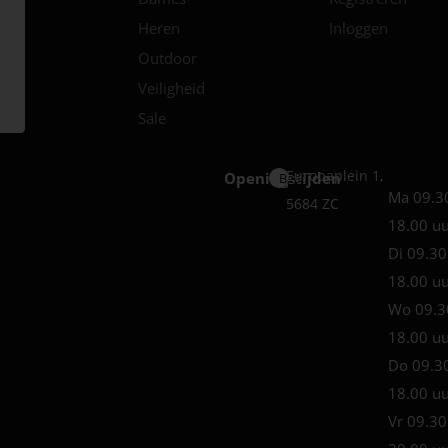
Heren
Inloggen
Outdoor
Veiligheid
Sale
Europaplein 1,
Openingstijden
Best
Ma 09.3
5684 ZC
18.00 u
Di 09.30
18.00 u
Wo 09.3
18.00 u
Do 09.3
18.00 u
Vr 09.30