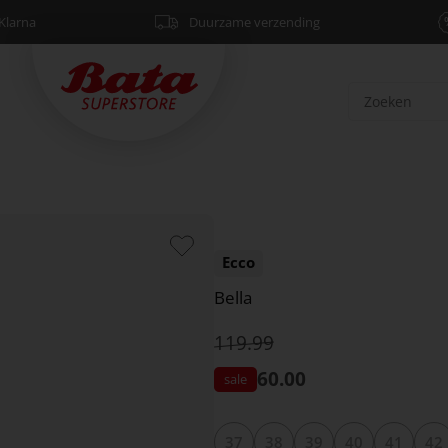
Klarna
Duurzame verzending
Ecco
Bella
119.99
60.00
37
38
39
40
41
42