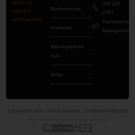
gelden de
088 228
Klantenservice
reguliere
2787
openingstijden
klantenservice
Producten
batasuperstore.
Bata superstore
club
Acties
© Copyright 2026 – Bata Superstore | Schoenenwinkel Best
Algemene voorwaarden
|
Privacy verklaring