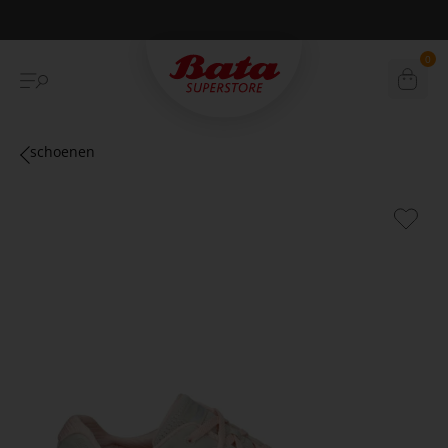
Betaal achteraf met Klarna
0
schoenen