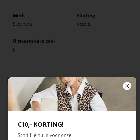
Merk
Sluiting
Skechers
Veters
Uitneembare zool
Ja
Deze producten ga je leuk vinden
€10,- KORTING!
Schrijf je nu in voor onze