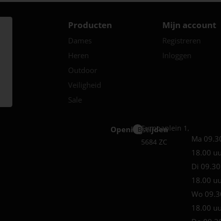
Producten
Mijn account
Dames
Registreren
Heren
Inloggen
Outdoor
Veiligheid
Sale
Europaplein 1,
Openingstijden
Best
Ma 09.3
5684 ZC
18.00 u
Di 09.30
18.00 u
Wo 09.3
18.00 u