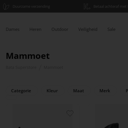
Duurzame verzending
Betaal achteraf met 
Dames
Heren
Outdoor
Veiligheid
Sale
Mammoet
Bata Superstore
Mammoet
Categorie
Kleur
Maat
Merk
P