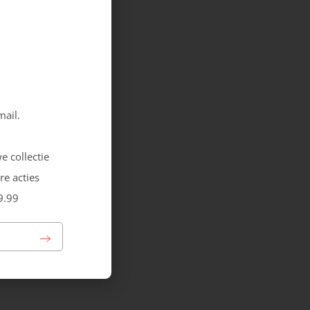
mail.
e collectie
re acties
9.99