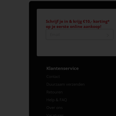
Schrijf je in & krijg €10,- korting*
op je eerste online aankoop!
Klantenservice
Contact
Duurzaam verzenden
Retouren
Help & FAQ
Over ons
Vacatures