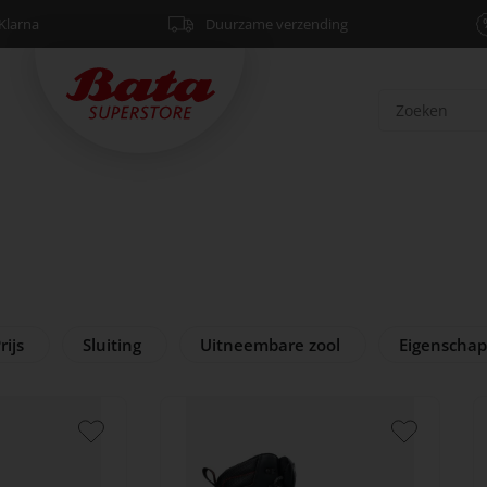
Klarna
Duurzame verzending
rijs
Sluiting
Uitneembare zool
Eigenscha