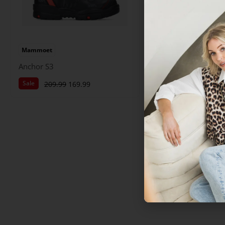
Mammoet
Anchor S3
Sale
209.99
169.99