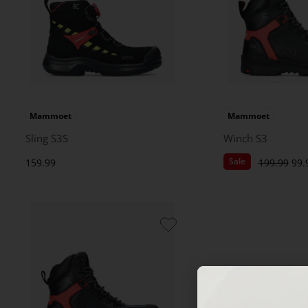
Mammoet
Mammoet
Sling S3S
Winch S3
Sale
159.99
199.99
99.