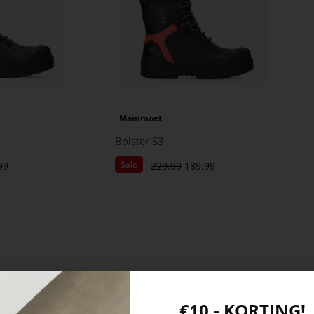
Mammoet
Bolster S3
Sale
99
229.99
189.99
€10,- KORTING!