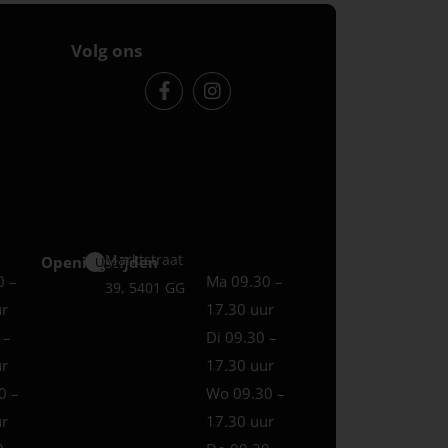
Volg ons
Marktstraat
Openingstijden
Uden
0 –
Ma 09.30 –
39, 5401 GG
ur
17.30 uur
 –
Di 09.30 –
ur
17.30 uur
0 –
Wo 09.30 –
ur
17.30 uur