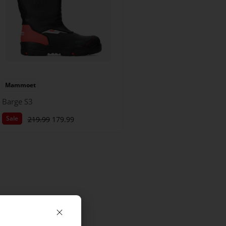
Mammoet
Barge S3
Sale
219.99
179.99