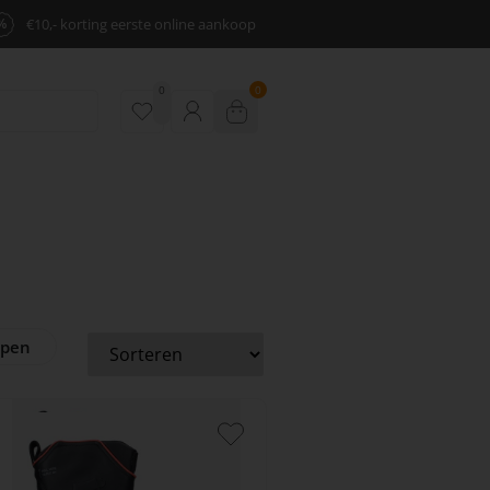
%
€10,- korting eerste online aankoop
0
0
ppen