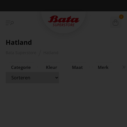
Betaal achteraf met Klarna
0
Hatland
Bata Superstore
Hatland
Categorie
Kleur
Maat
Merk
Pr