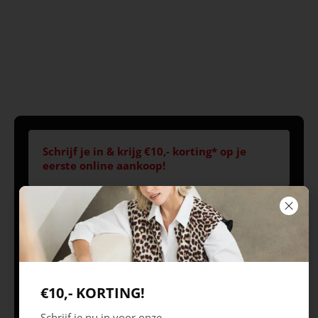
Schrijf je in & krijg €10,- korting* op je
eerste online aankoop!
Volg ons
Openingstijden
Best
Europaplein 1, 5684
Ma 09.30 – 18.00 uur
€10,- KORTING!
ZC
Di 09.30 – 18.00 uur
Schrijf je nu in voor onze