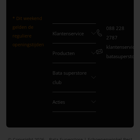
* Dit weekend
gelden de
088 228
Klantenservice
reguliere
2787
openingstijden
klantenservice
Producten
batasuperstore.
Bata superstore
club
Acties
© Copyright 2026 – Bata Superstore | Schoenenwinkel Best