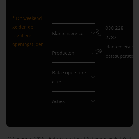
* Dit weekend
gelden de
088 228
Klantenservice
reguliere
2787
openingstijden
klantenservice
Producten
batasuperstore.
Bata superstore
club
Acties
© Copyright 2026 – Bata Superstore | Schoenenwinkel Best