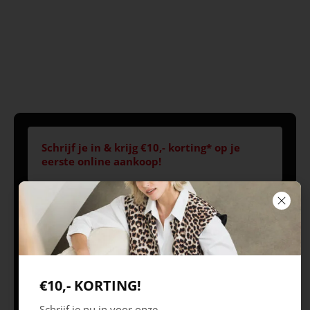
Schrijf je in & krijg €10,- korting* op je
eerste online aankoop!
Volg ons
Openingstijden
Best
Europaplein 1, 5684
Ma 09.30 – 18.00 uur
€10,- KORTING!
ZC
Di 09.30 – 18.00 uur
Schrijf je nu in voor onze