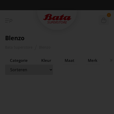
Betaal achteraf met Klarna
0
Blenzo
Bata Superstore
Blenzo
Categorie
Kleur
Maat
Merk
Pr