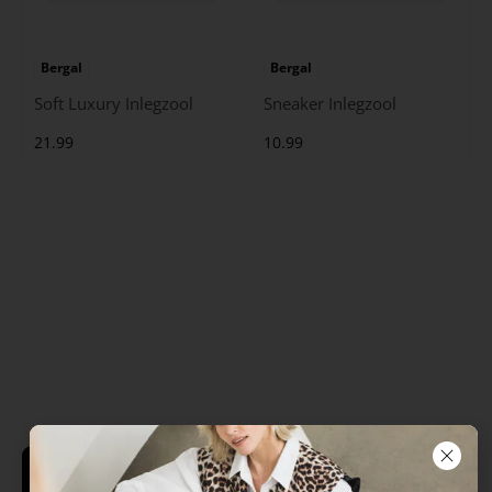
Bergal
Bergal
Soft Luxury Inlegzool
Sneaker Inlegzool
21.99
10.99