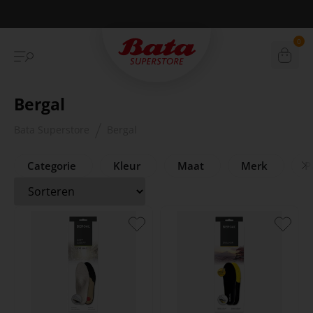
Betaal achteraf met Klarna
0
Bergal
Bata Superstore
Bergal
Categorie
Kleur
Maat
Merk
Pr