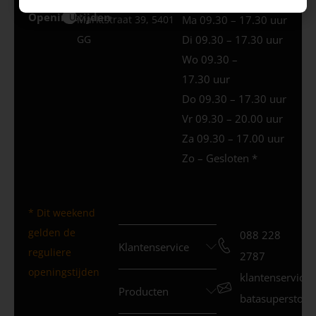
Openingstijden
Uden
Marktstraat 39, 5401
Ma 09.30 – 17.30 uur
GG
Di 09.30 – 17.30 uur
Wo 09.30 –
17.30 uur
Do 09.30 – 17.30 uur
Vr 09.30 – 20.00 uur
Za 09.30 – 17.00 uur
Zo – Gesloten *
* Dit weekend
gelden de
088 228
Klantenservice
reguliere
2787
openingstijden
klantenservice
Producten
batasuperstore.