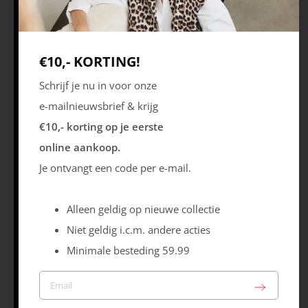
Schrijf je in & krijg €10,- korting* op je
eerste online aankoop!
€10,- KORTING!
Volg ons
Schrijf je nu in voor onze
e-mailnieuwsbrief & krijg
€10,- korting op je eerste
Openingstijden
Best
Europaplein 1, 5684
Ma 09.30 – 18.00 uur
online aankoop.
ZC
Di 09.30 – 18.00 uur
Je ontvangt een code per e-mail.
Wo 09.30 – 18.00
uur
Alleen geldig op nieuwe collectie
Do 09.30 – 18.00 uur
Vr 09.30 – 20.00 uur
Niet geldig i.c.m. andere acties
Za 09.30 – 17.00 uur
Minimale besteding 59.99
Zo – Gesloten *