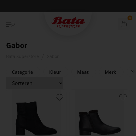
Betaal achteraf met Klarna
0
Gabor
Bata Superstore
Gabor
Categorie
Kleur
Maat
Merk
Pr