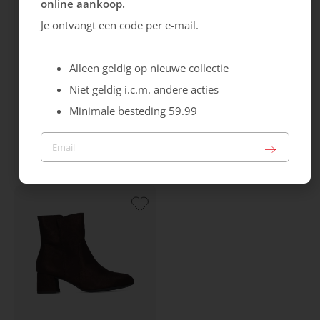
online aankoop.
Je ontvangt een code per e-mail.
Alleen geldig op nieuwe collectie
Niet geldig i.c.m. andere acties
Minimale besteding 59.99
Gabor
Gabor
Cervo
Optifit
Sale
129.99
77.99
154.99