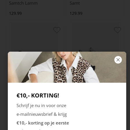
Samtch Lamm
Samt
129.99
129.99
Gabor
Gabor
€10,- KORTING!
Velour
Lack
129.99
139.99
Schrijf je nu in voor onze
e-mailnieuwsbrief & krijg
€10,- korting op je eerste